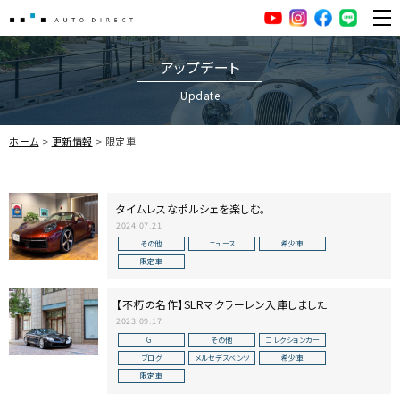
AUTO DIRECT
YouTube
Instagram
facebook
LINE
ME
アップデート
Update
ホーム
更新情報
限定車
タイムレスなポルシェを楽しむ。
2024.07.21
その他
ニュース
希少車
限定車
【不朽の名作】SLRマクラーレン入庫しました
2023.09.17
GT
その他
コレクションカー
ブログ
メルセデスベンツ
希少車
限定車