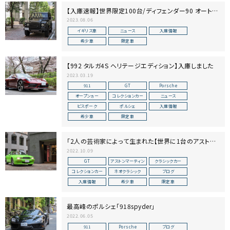
【入庫速報】世界限定100台/ディフェンダー90 オートバ
イオグラフィー
2023.08.06
イギリス車
ニュース
入庫情報
希少車
限定車
【992 タルガ4S ヘリテージエディション】入庫しました
2023.03.19
911
GT
Porsche
オープンヵー
コレクションカー
ニュース
ビスポーク
ポルシェ
入庫情報
希少車
限定車
「2人の芸術家によって生まれた【世界に1台のアストン
マーティン】入庫しました」
2022.10.09
GT
アストンマーティン
クラシックカー
コレクションカー
ネオクラシック
ブログ
入庫情報
希少車
限定車
最高峰のポルシェ「918spyder」
2022.06.05
911
Porsche
ブログ