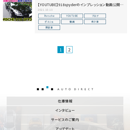
【YOUTUBE】918spyderのインプレッション動画公開で
す【ポルシェ】
2021.10.13
Porsche
YOUTUBE
ブログ
ポルシェ
動画
希少車
限定車
1
2
AUTO DIRECT
在庫情報
インタビュー
サービスのご案内
アップデート