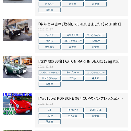
ポルシェ
希少車
販売中
限定車
「中年と中古車」取材していただきました！【YouTube】～
FORZA STYLE～
2022.02.27
Gクラス
YOUTUBE
コレクションカー
ブログ
メルセデスベンツ
レストア
海外輸入
販売中
限定車
【世界限定99台】ASTON MARTIN DBAR1【Zagato】
2021.12.12
アストンマーティン
オープンヵー
コレクションカー
ネオクラシック
ブログ
希少車
限定車
【YouTube】PORSCHE 964 CUPのインプレッション動
画を公開しました！【カップカー】
2021.11.02
GT
Porsche
YOUTUBE
ブログ
ポルシェ
希少車
限定車