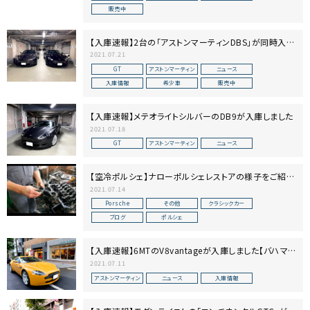
販売中
【入庫速報】2台の「アストンマーティンDBS」が同時入庫
しました！【カジノロワイヤル】
2021.07.21
GT
アストンマーティン
ニュース
入庫情報
希少車
販売中
【入庫速報】メテオライトシルバーのDB9が入庫しました
2021.07.18
GT
アストンマーティン
ニュース
【空冷ポルシェ】ナローポルシェレストアの様子をご紹介
します【後編】
2021.07.14
Porsche
その他
クラシックカー
ブログ
ポルシェ
【入庫速報】6MTのV8vantageが入庫しました【バハマイ
エロー】
2021.07.11
アストンマーティン
ニュース
入庫情報