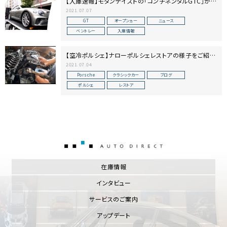
【入庫速報】モダンテイストの「コンチネンタルGTC」が入
庫しました
2021.07.07
GT
オープンヵー
ニュース
ベントレー
入庫情報
【空冷ポルシェ】ナローポルシェレストアの様子をご紹介
します【前編】
2021.07.04
Porsche
クラシックカー
ブログ
ポルシェ
レストア
AUTO DIRECT
在庫情報
インタビュー
サービスのご案内
アップデート