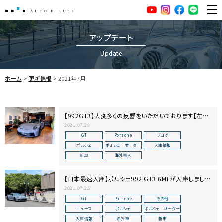
AUTO DIRECT
YouTube
Instagram
facebook
LINE
ME
アップデート
Update
ホーム
更新情報
2021年7月
【992GT3】大変多くの反響をいただいております【左ハ
ンドル・6MT】
2021.07.28
GT
Porsche
ブログ
ポルシェ
ポルシェ オーダー
入庫情報
新車
海外輸入
【日本最速入庫】ポルシェ992 GT3 6MTが入庫しました
【PTSカラー】
2021.07.25
GT
Porsche
その他
ニュース
ポルシェ
ポルシェ オーダー
入庫情報
希少車
新車