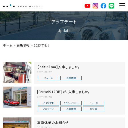
AUTO DIRECT
YouTube
Instagram
facebook
LINE
ME
アップデート
Update
ホーム
更新情報
2023年8月
【Zelt Klima】入庫しました。
2023.08.27
ニュース
入庫情報
[Ferrari512BB] が、入庫しました。
2023.08.20
イタリア車
クラシックカー
ニュース
フェラーリ
入庫情報
希少車
夏季休業のお知らせ
2023.08.13