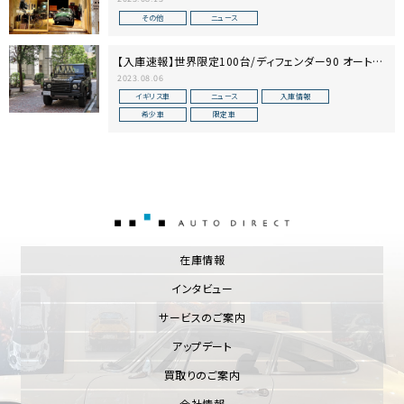
その他
ニュース
【入庫速報】世界限定100台/ディフェンダー90 オートバ
イオグラフィー
2023.08.06
イギリス車
ニュース
入庫情報
希少車
限定車
AUTO DIRECT
在庫情報
インタビュー
サービスのご案内
アップデート
買取りのご案内
会社情報