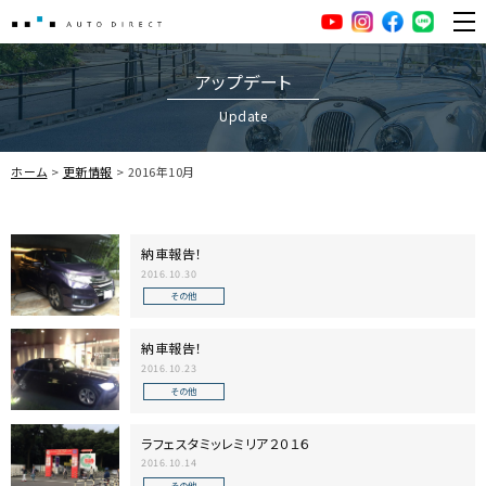
AUTO DIRECT
YouTube
Instagram
facebook
LINE
ME
アップデート
Update
ホーム
更新情報
2016年10月
納車報告！
2016.10.30
その他
納車報告！
2016.10.23
その他
ラフェスタミッレミリア２０１６
2016.10.14
その他