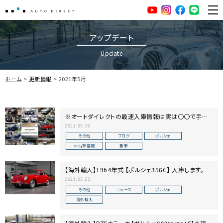
AUTO DIRECT
YouTube
Instagram
facebook
LINE
ME
アップデート
Update
ホーム
更新情報
2021年5月
※オートダイレクトの最速入庫情報は実は〇〇で手に
入ります※
2021.05.30
その他
ブログ
ポルシェ
中古車情報
新車
【海外輸入】1964年式 【ポルシェ356C】 入庫します。
2021.05.23
その他
ニュース
ポルシェ
海外輸入