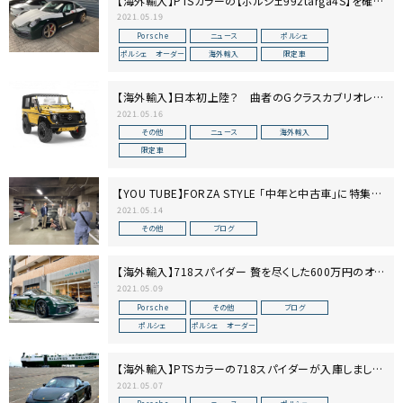
【海外輸入】PTSカラーの【ポルシェ992targa4S】を確保
しました。
2021.05.19
Porsche
ニュース
ポルシェ
ポルシェ オーダー
海外輸入
限定車
【海外輸入】日本初上陸？ 曲者のGクラスカブリオレ
入庫します
2021.05.16
その他
ニュース
海外輸入
限定車
【YOU TUBE】FORZA STYLE 「中年と中古車」に特集し
ていただきました！
2021.05.14
その他
ブログ
【海外輸入】718スパイダー 贅を尽くした600万円のオプ
ション紹介
2021.05.09
Porsche
その他
ブログ
ポルシェ
ポルシェ オーダー
【海外輸入】PTSカラーの718スパイダーが入庫しまし
た！
2021.05.07