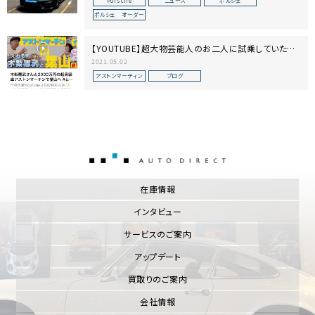
Porsche
ニュース
ポルシェ
ポルシェ オーダー
【YOUTUBE】超大物芸能人のお二人に試乗していただ
きました！
2021.05.02
アストンマーティン
ブログ
AUTO DIRECT
在庫情報
インタビュー
サービスのご案内
アップデート
買取りのご案内
会社情報