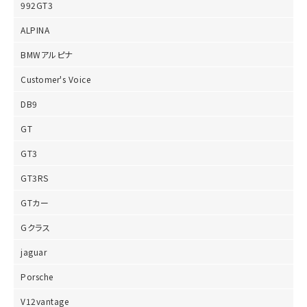
992GT3
ALPINA
BMWアルピナ
Customer's Voice
DB9
GT
GT3
GT3RS
GTカー
Gクラス
jaguar
Porsche
V12vantage