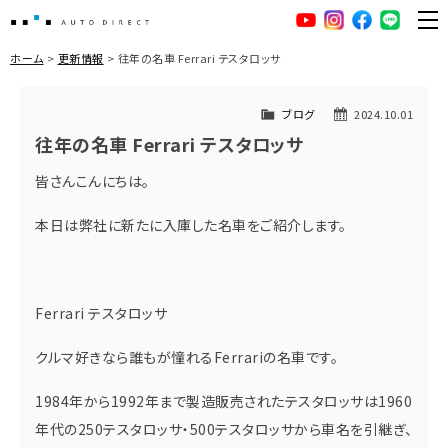
AUTO DIRECT
YouTube
Instagram
facebook
LINE
ME
ホーム
更新情報
往年の名車 Ferrari テスタロッサ
ブログ
2024.10.01
往年の名車 Ferrari テスタロッサ
皆さんこんにちは。
本日は弊社に新たに入庫した名車をご紹介します。
Ferrari テスタロッサ
クルマ好きなら誰もが憧れるFerrariの名車です。
1984年から1992年まで製造販売されたテスタロッサは1960
年代の250テスタロッサ・500テスタロッサから車名を引継ぎ、