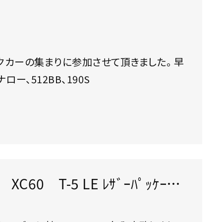
タックやらナロー、512BB、190S
0 T-5 LE ﾚｻﾞｰﾊﾟｯｹｰ