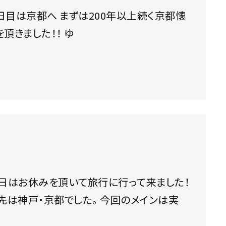
石「近又」さんへ 素敵な個室で美味しい料理を頂きました！！ ゆ
での旅行は恐らく5・6年ぶり・・・ 行き先は神戸・京都でした。 今回のメインは実