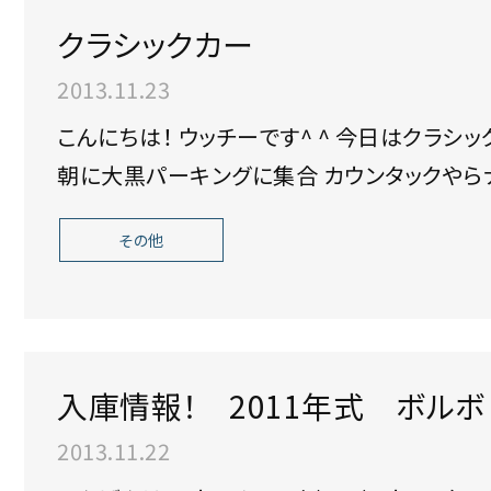
クラシックカー
2013.11.23
こんにちは！ ウッチーです^ ^ 今日はクラシックカーの集まりに参加させて頂きました。 早
朝に大黒パーキングに集合 カウン
その他
入庫情報！ 2011年式 ボルボ XC6
ｼﾞ！！
2013.11.22