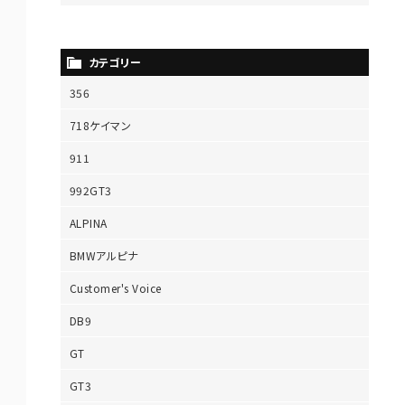
カテゴリー
356
718ケイマン
911
992GT3
ALPINA
BMWアルピナ
Customer's Voice
DB9
GT
GT3