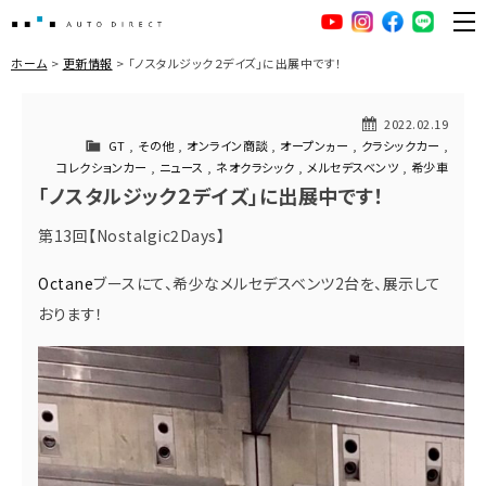
AUTO DIRECT
YouTube
Instagram
facebook
LINE
ME
ホーム
更新情報
「ノスタルジック２デイズ」に出展中です！
2022.02.19
GT
,
その他
,
オンライン商談
,
オープンヵー
,
クラシックカー
,
コレクションカー
,
ニュース
,
ネオクラシック
,
メルセデスベンツ
,
希少車
「ノスタルジック２デイズ」に出展中です！
第13回【Nostalgic2Days】
Octane
ブースにて、希少なメルセデスベンツ2台を、展示して
おります！