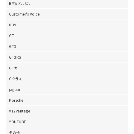
BMWアルピナ
Customer's Voice
DB9
GT
GT3
GT3RS
GTカー
Gクラス
jaguar
Porsche
V12vantage
YOUTUBE
その他