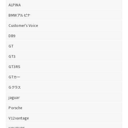
ALPINA
BMWアルピナ
Customer's Voice
DB9
GT
GT3
GT3RS
GTカー
Gクラス
jaguar
Porsche
V12vantage