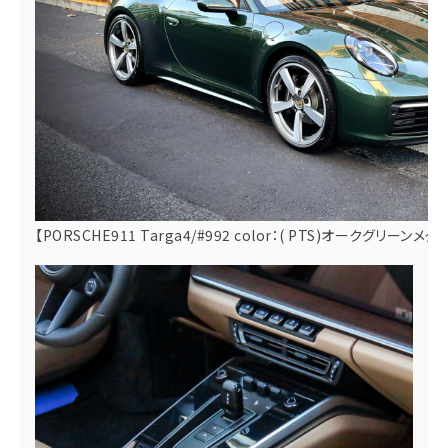
【PORSCHE911 Targa4/#992 color：( PTS)オークグリーンメタ