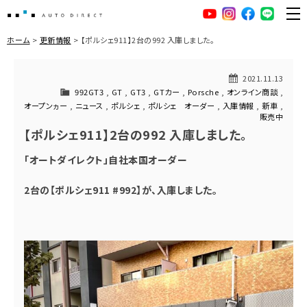
AUTO DIRECT
YouTube
Instagram
facebook
LINE
ME
ホーム
更新情報
【ポルシェ911】2台の992 入庫しました。
2021.11.13
992GT3
,
GT
,
GT3
,
GTカー
,
Porsche
,
オンライン商談
,
オープンヵー
,
ニュース
,
ポルシェ
,
ポルシェ オーダー
,
入庫情報
,
新車
,
販売中
【ポルシェ911】2台の992 入庫しました。
「オートダイレクト」自社本国オーダー
2台の【ポルシェ911 #992】が、入庫しました。