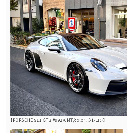
【PORSCHE 911 GT3 #992/6MT/color：クレヨン】