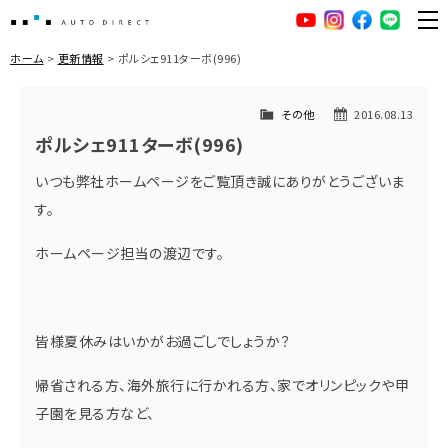
AUTO DIRECT
YouTube
Instagram
facebook
LINE
ME
ホーム
更新情報
ポルシェ911ターボ(996)
その他
2016.08.13
ポルシェ911ターボ(996)
いつも弊社ホームページをご覧頂き誠にありがとうございま
す。
ホームページ担当の渡辺です。
皆様夏休みはいかがお過ごしでしょうか？
帰省される方、海外旅行に行かれる方、家でオリンピックや甲
子園を見る方など、