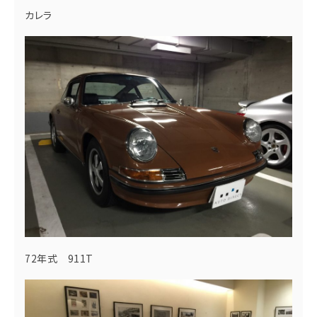
カレラ
72年式 911T