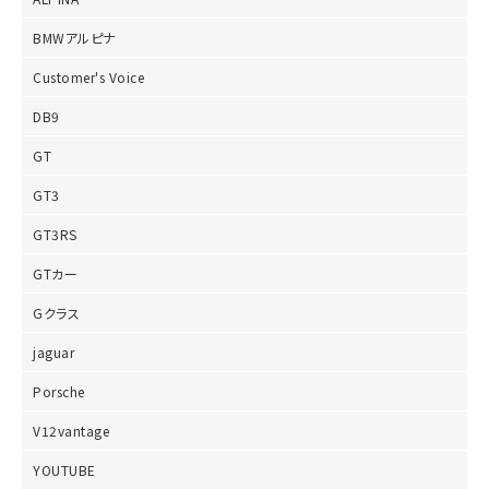
BMWアルピナ
Customer's Voice
DB9
GT
GT3
GT3RS
GTカー
Gクラス
jaguar
Porsche
V12vantage
YOUTUBE