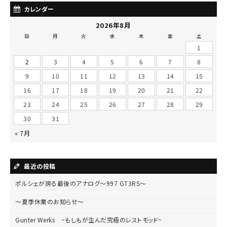
カレンダー
2026年8月
日
月
火
水
木
金
土
1
2
3
4
5
6
7
8
9
10
11
12
13
14
15
16
17
18
19
20
21
22
23
24
25
26
27
28
29
30
31
« 7月
最近の投稿
ポルシェが誇る最後のアナログ～997 GT3RS～
～夏季休業のお知らせ～
Gunter Werks ~もしもが生んだ究極のレストモッド~