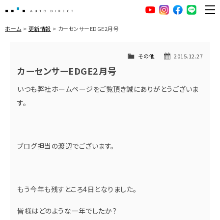
AUTO DIRECT
YouTube
Instagram
facebook
LINE
ME
ホーム
更新情報
カーセンサーEDGE2月号
その他
2015.12.27
カーセンサーEDGE2月号
いつも弊社ホームページをご覧頂き誠にありがとうございま
す。
ブログ担当の渡辺でございます。
もう今年も残すところ4日となりました。
皆様はどのような一年でしたか？