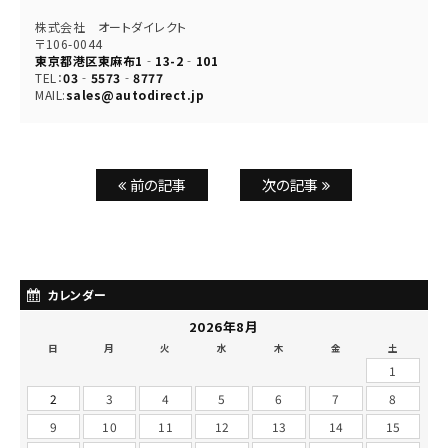
株式会社 オートダイレクト
〒106-0044
東京都港区東麻布1‐13-2‐101
TEL：
03‐5573‐8777
MAIL:
sales@autodirect.jp
前の記事
次の記事
カレンダー
2026年8月
日
月
火
水
木
金
土
1
2
3
4
5
6
7
8
9
10
11
12
13
14
15