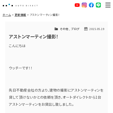
AUTO DIRECT
YouTube
Instagram
facebook
LINE
ME
ホーム
更新情報
アストンマーティン撮影！
その他
,
ブログ
2015.05.19
アストンマーティン撮影！
こんにちは
ウッチーです！！
先日不動産会社の方より、建物の撮影にアストンマーティンを
貸して頂けないかとの依頼を頂き、オートダイレクトから1台
アストンマーティンをお貸出し致しました。