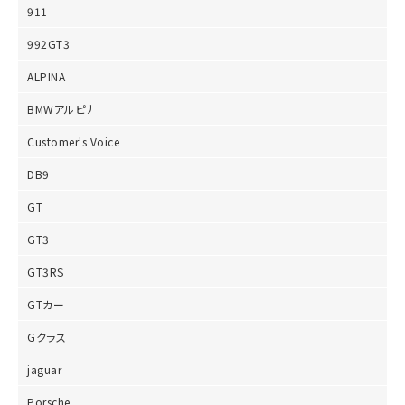
911
992GT3
ALPINA
BMWアルピナ
Customer's Voice
DB9
GT
GT3
GT3RS
GTカー
Gクラス
jaguar
Porsche