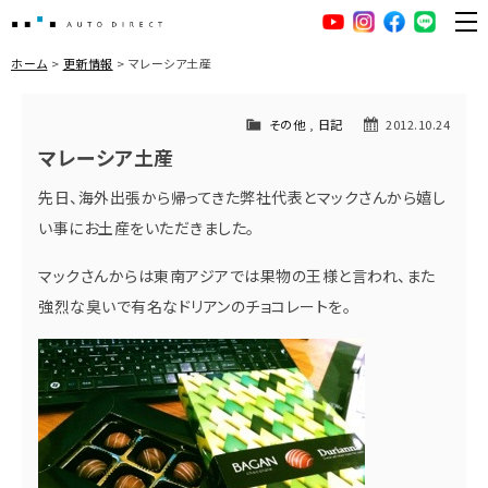
AUTO DIRECT
YouTube
Instagram
facebook
LINE
ME
ホーム
更新情報
マレーシア土産
その他
,
日記
2012.10.24
マレーシア土産
先日、海外出張から帰ってきた弊社代表とマックさんから嬉し
い事にお土産をいただきました。
マックさんからは東南アジアでは果物の王様と言われ、また
強烈な臭いで有名なドリアンのチョコレートを。