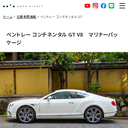
AUTO DIRECT
YouTube
Instagram
facebook
LINE
ME
ホーム
在庫車両情報
ベントレー コンチネンタル GT
ベントレー コンチネンタル GT V8 マリナーパッ
ケージ