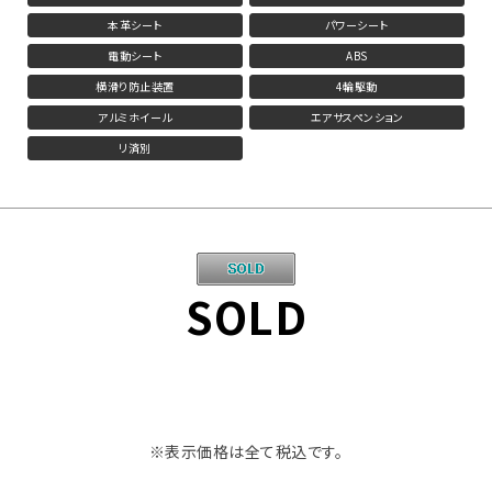
本革シート
パワーシート
電動シート
ABS
横滑り防止装置
4輪駆動
アルミホイール
エアサスペンション
リ済別
SOLD
※表示価格は全て税込です。