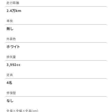
走行距離
2.4万km
車検
無し
外装色
ホワイト
排気量
3,992cc
定員
4名
修復歴
なし
全長×全幅×全高(cm)