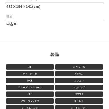
482×194×141(cm)
種別
中古車
装備
AT
左ハンドル
ディーラー車
ガソリン
DCT
エアコン
クルーズコントロール
エアバッグ
ETC
パワステ
パワーウィンドウ
キーレス
シートエアコン
シートヒーター