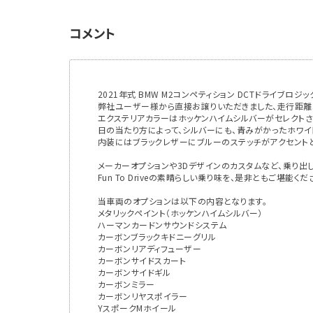
コメント
2021年式 BMW M2コンペティション DCTドライブロジ
弊社ユーザー様から直接お譲りいただきました、走行距離3
エクステリアカラーはホッケンハイムシルバーがセレクトさ
日の当たり方によって、シルバーにも、青みがかったホワイ
内装にはブラックレザーにブルーのステッチがアクセントと
メーカーオプションや3Dデザインのカスタムなど、乗り出し
Fun To Driveの素晴らしい乗り味を、是非ともご堪能くだ
当車両のオプションは以下の内容となります。
メタリックペイント（ホッケンハイムシルバー）
ハーマンカードンサウンドシステム
カーボンブラックキドニーグリル
カーボンリアディフューザー
カーボンサイドスカート
カーボンサイドギル
カーボンミラー
カーボンリヤスポイラー
YスポークMホイール