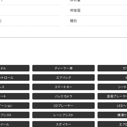
修復歴
)
種別
ンドル
ディーラー車
ガ
ントロール
エアバッグ
レス
スマートキー
シート
シート
バックカメラ
音楽プレーヤ
ゲーション
CDプレーヤー
LED
アシスト
レーンアシスト
横滑り
ホイール
スポイラー
エア