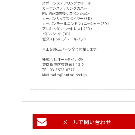
スポーツステアリングホイール
カーボンステアリングカバー
KW VER3前後サスペンション
カーボンリップスポイラー（3D）
カーボンテールエンドフィニッシャー（3D）
アルミペダル・フットレスト（3D）
パドルシフト（3D）
低ダストSR3ブレーキパッド
※上記純正パーツ全て付属します
株式会社オートダイレクト
東京都港区東麻布1-13-2
TEL:03-5573-8777
MAIL:sales@autodirect.jp
メールで問い合わせ