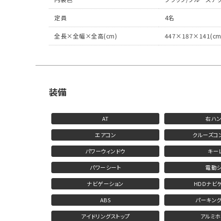
定員
4名
全長×全幅×全高(cm)
447×187×141(cm
装備
AT
右ハ
エアコン
クルーズコ
パワーウィンドウ
キー
パワーシート
電動
ナビゲーション
HDDナビ
ABS
パーキング
アイドリングストップ
アルミ