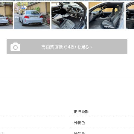
高画質画像（34枚）を見る »
走行距離
外装色
ッチ
排気量