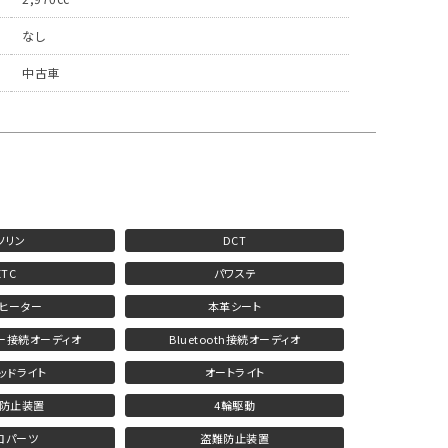
なし
中古車
ソリン
DCT
ETC
パワステ
ヒーター
本革シート
ー接続オーディオ
Bluetooth接続オーディオ
ヘッドライト
オートライト
防止装置
4輪駆動
ロパーツ
盗難防止装置