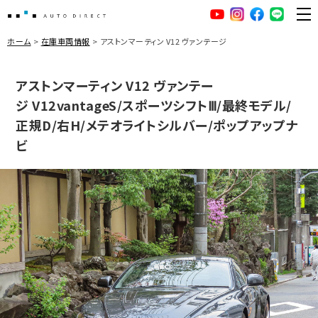
AUTO DIRECT
YouTube
Instagram
facebook
LINE
ME
ホーム
在庫車両情報
アストンマーティン V12 ヴァンテージ
アストンマーティン V12 ヴァンテー
ジ V12vantageS/スポーツシフトⅢ/最終モデル/
正規D/右H/メテオライトシルバー/ポップアップナ
ビ