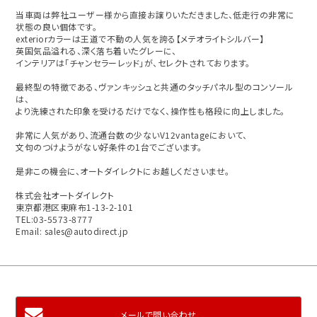
当車両は弊社ユーザー様から直接お譲りいただきました、低走行の非常に
状態の良い個体です。
exteriorカラーは王道で不動の人気を誇る【メテオライトシルバー】
英国気品溢れる、深く落ち着いたグレーに、
インテリアは「チャンセラーレッド」が、セレクトされております。
最終型の特徴である、ヴァンキッシュと共通のタッチパネル型のコンソール
は、
より洗練された印象を受けるだけでなく、操作性も格段に向上しました。
非常に人気があり、流通台数の少ないV12vantageにおいて、
文句のつけようがない好条件の1台でございます。
是非この機会に、オートダイレクトにお越しくださいませ。
株式会社オートダイレクト
東京都港区東麻布1-13-2-101
TEL:03-5573-8777
Email: sales@autodirect.jp
メールで問い合わせ