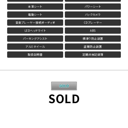
本革シート
パワーシート
電動シート
バックカメラ
音楽プレーヤー接続オーディオ
CDプレーヤー
LEDヘッドライト
ABS
パーキングアシスト
横滑り防止装置
アルミホイール
盗難防止装置
取扱説明書
定期点検記録簿
SOLD