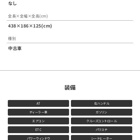
なし
全長×全幅×全高(cm)
438×186×125(cm)
種別
中古車
装備
AT
右ハンドル
ディーラー車
ガソリン
エアコン
クルーズコントロール
ETC
パワステ
パワーウィンドウ
シートヒーター