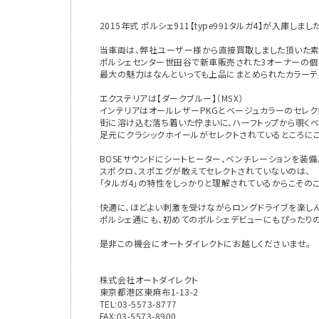
2015年式 ポルシェ911【type991タルガ4】が入庫しまし
当車両は、弊社ユーザー様から直接買取しました頂いた素
ポルシェセンター世田谷で新車販売された3オーナーの個
最大の魅力はなんといっても上品にまとめられたカラーテ
エクステリアは【ダークブルー】（M5X）
インテリアはオールレザーPKGとベージュカラーのセレク
街に溶け込む落ち着いた佇まいに、ハーフトップから覗くベ
足元にクラシックホイールがセレクトされているところにこ
BOSEサウンドにシートヒーター、ベンチレーションを装備
スポクロ、スポエグが敢えてセレクトされていないのは、
「タルガ4」の特性をしっかりと理解されているからこその
快適に、ほどよい刺激を受けながらロングドライブを楽し
ポルシェ通にも、初めてのポルシェデビューにもぴったりの
是非この機会にオートダイレクトにお越しくださいませ。
株式会社オートダイレクト
東京都港区東麻布1-13-2
TEL:03-5573-8777
FAX:03-5573-8900