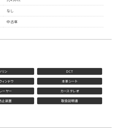
なし
中古車
ソリン
DCT
ウィンドウ
本革シート
プレーヤー
カーステレオ
防止装置
取扱説明書