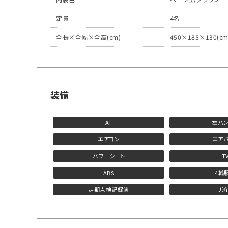
定員
4名
全長×全幅×全高(cm)
450×185×130(cm
装備
AT
左ハ
エアコン
エアバ
パワーシート
T
ABS
4輪
定期点検記録簿
リ