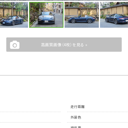
高画質画像（4枚）を見る »
走行距離
外装色
排気量