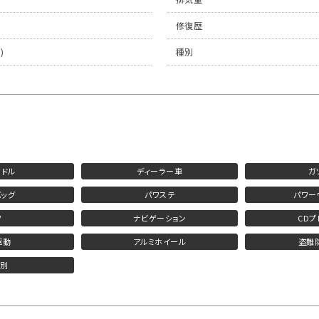
修復歴
)
種別
ンドル
ディーラー車
ガ
ッグ
パワステ
パワー
V
ナビゲーション
CD
駆動
アルミホイール
盗難
済別