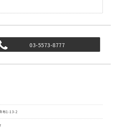
03-5573-8777
T
1-13-2
7