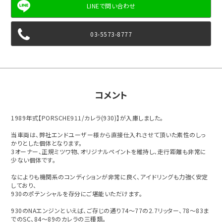
03-5573-8777
コメント
1989年式【PORSCHE911/カレラ(930)】が入庫しました。
当車両は、弊社エンドユーザー様から直接仕入れさせて頂いた素性のしっ
かりとした個体となります。
3オーナー、正規ミツワ物、オリジナルペイントを維持し、走行距離も非常に
少ない個体です。
なによりも機関系のコンディションが非常に良く、アイドリングも力強く安定
しており、
930のポテンシャルを存分にご堪能いただけます。
930のNAエンジンといえば、ご存じの通り74～77の2.7リッター、78～83ま
でのSC、84～89のカレラの三種類。