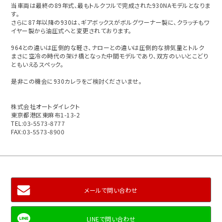
当車両は最終の89年式、最もトルクフルで完成された930NAモデルとなりま
す。
さらに87年以降の930は、ギアボックスがボルグワーナー製に、クラッチもワ
イヤー製から油圧式へと変更されております。
964との違いは圧倒的な軽さ、ナローとの違いは圧倒的な排気量とトルク
まさに空冷の時代の架け橋となった中間モデルであり、双方のいいとこどり
ともいえるスペック。
是非この機会に930カレラをご検討くださいませ。
株式会社オートダイレクト
東京都港区東麻布1-13-2
TEL:03-5573-8777
FAX:03-5573-8900
メールで問い合わせ