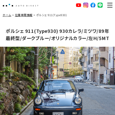
AUTO DIRECT
YouTube
Instagram
facebook
LINE
ME
ホーム
在庫車両情報
ポルシェ 911(Type930)
ポルシェ 911(Type930) 930カレラ/ミツワ/89年
最終型/ダークブルー/オリジナルカラー/左H/5MT