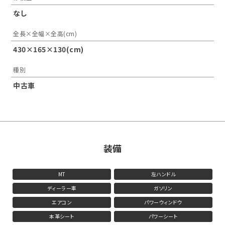
なし
全長×全幅×全高(cm)
430×165×130(cm)
種別
中古車
装備
MT
左ハンドル
ディーラー車
ガソリン
エアコン
パワーウィンドウ
本革シート
パワーシート