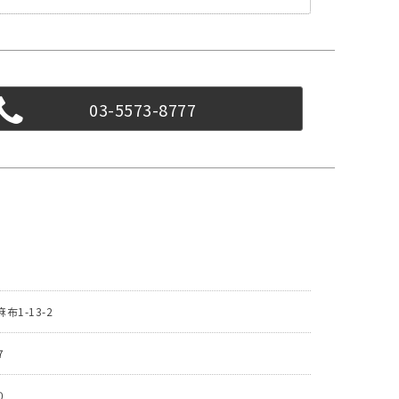
03-5573-8777
T
1-13-2
7
0