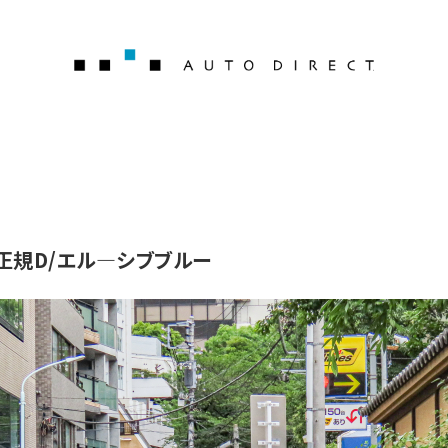
AUTO 
/正規D/エル―シブブルー