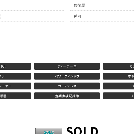
修復歴
)
種別
ンドル
ディーラー車
ガ
ステ
パワーウィンドウ
本革
レーヤー
カーステレオ
説明書
定期点検記録簿
リ
SOLD