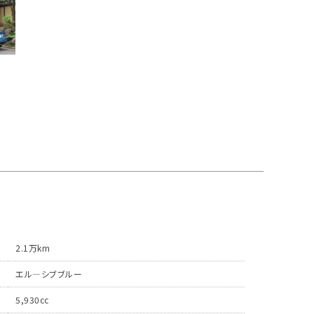
2.1万km
エル―シブブルー
5,930cc