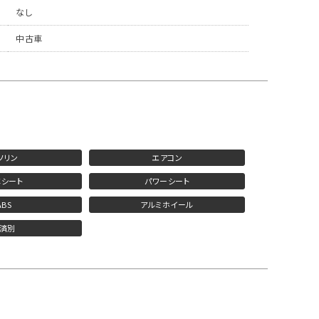
なし
中古車
ソリン
エアコン
シート
パワーシート
ABS
アルミホイール
済別