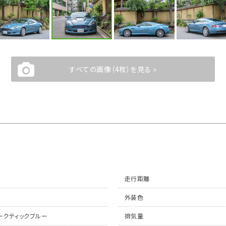
すべての画像（4枚）を見る »
走行距離
外装色
ークティックブルー
排気量