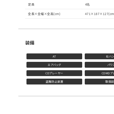
定員
4名
全長×全幅×全高(cm)
471×187×127(cm
装備
AT
右ハ
エアバッグ
パワ
CDプレーヤー
CDMDプ
盗難防止装置
取扱