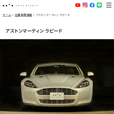
AUTO DIRECT
YouTube
Instagram
facebook
LINE
ME
ホーム
在庫車両情報
アストンマーティン ラピード
アストンマーティン ラピード