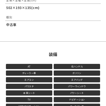
全長×全幅×全高(cm)
502×193×135(cm)
種別
中古車
装備
AT
右ハンドル
ディーラー車
ガソリン
エアコン
エアバッグ
パワステ
パワーウィンドウ
本革シート
パワーシート
TV
ナビゲーション