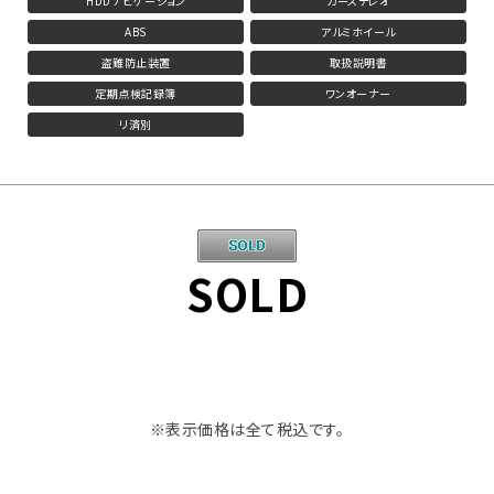
HDDナビゲーション
カーステレオ
ABS
アルミホイール
盗難防止装置
取扱説明書
定期点検記録簿
ワンオーナー
リ済別
SOLD
※表示価格は全て税込です。