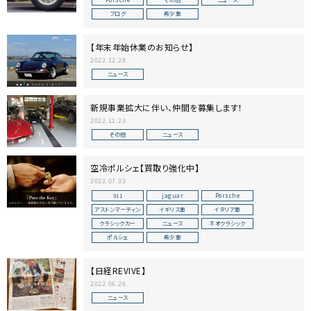
ブログ
希少車
【年末年始休業のお知らせ】
2022.12.28
ニュース
新規事業拡大に伴い、仲間を募集します！
2022.11.23
その他
ニュース
空冷ポルシェ【買取り強化中】
2022.07.03
911
jaguar
Porsche
アストンマーティン
イギリス車
イタリア車
クラシックカー
ニュース
ネオクラシック
ポルシェ
希少車
【日経REVIVE】
2022.06.26
ニュース