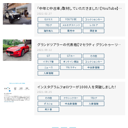
「中年と中古車」取材していただきました！【YouTube】～
FORZA STYLE～
2022.02.27
Gクラス
YOUTUBE
コレクションカー
ブログ
メルセデスベンツ
レストア
海外輸入
販売中
限定車
グランドツアラーの代表格【マセラティ グラントゥーリズ
モS】入庫しました！
2021.09.12
GT
GTカー
その他
イタリア車
オンライン商談
コレクションカー
ニュース
マセラティ
中古車情報
入庫情報
インスタグラムフォロワーが1000人を突破しました！
2021.08.25
その他
クラシックカー
ブログ
ポルシェ
中古車情報
入庫情報
希少車