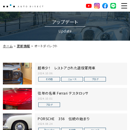
AUTO DIRECT
YouTube
Instagram
facebook
LINE
ME
アップデート
Update
ホーム
更新情報
オートダイレクト
超希少！ レストアされた退役軍用車
2024.10.06
その他
ニュース
ブログ
往年の名車 Ferrari テスタロッサ
2024.10.01
ブログ
PORSCHE 356 伝統の始まり
2024.08.24
Porsche
その他
ニュース