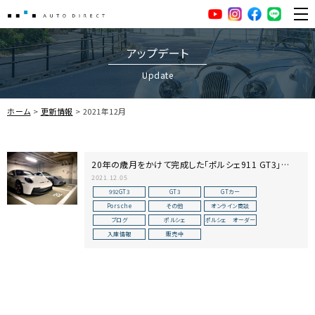
AUTO DIRECT
YouTube
Instagram
facebook
LINE
ME
アップデート
Update
ホーム
更新情報
2021年12月
20年の歳月をかけて完成した「ポルシェ911 GT3」
【TYPE 992】
2021.12.05
992GT3
GT3
GTカー
Porsche
その他
オンライン商談
ブログ
ポルシェ
ポルシェ オーダー
入庫情報
販売中