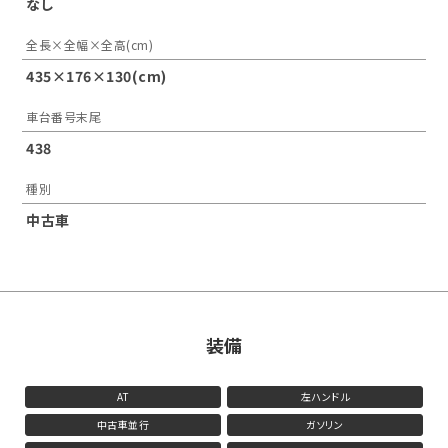
なし
全長×全幅×全高(cm)
435×176×130(cm)
車台番号末尾
438
種別
中古車
装備
AT
左ハンドル
中古車並行
ガソリン