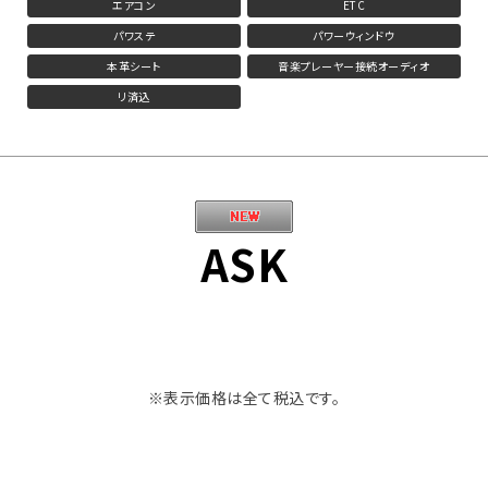
エアコン
ETC
パワステ
パワーウィンドウ
本革シート
音楽プレーヤー接続オーディオ
リ済込
ASK
※表示価格は全て税込です。