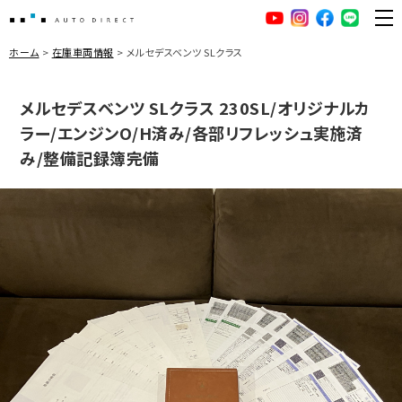
AUTO DIRECT
YouTube
Instagram
facebook
LINE
ME
ホーム
在庫車両情報
メルセデスベンツ SLクラス
メルセデスベンツ SLクラス 230SL/オリジナルカ
ラー/エンジンO/H済み/各部リフレッシュ実施済
み/整備記録簿完備