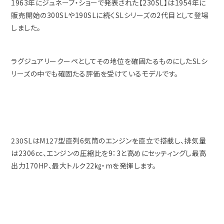
1963年にジュネーブ・ショーで発表された【230SL】は1954年に
販売開始の300SLや190SLに続くSLシリーズの2代目として登場
しました。
ラグジュアリークーペとしてその地位を確固たるものにしたSLシ
リーズの中でも確固たる評価を受けているモデルです。
230SLはM127型直列6気筒のエンジンを直立で搭載し、排気量
は2306cc、エンジンの圧縮比を9：3と高めにセッティングし最高
出力170HP、最大トルク22㎏・mを発揮します。