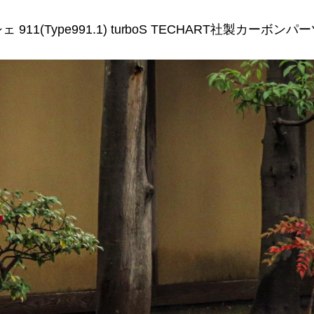
 911(Type991.1) turboS TECHART社製カーボン