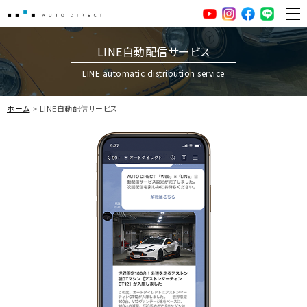
AUTO DIRECT
YouTube
Instagram
facebook
LINE
ME
LINE自動配信サービス
LINE automatic distribution service
ホーム
LINE自動配信サービス