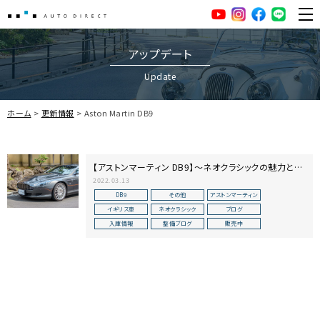
AUTO DIRECT
YouTube
Instagram
facebook
LINE
ME
アップデート
Update
ホーム
更新情報
Aston Martin DB9
【アストンマーティン DB9】～ネオクラシックの魅力と商
品化～
2022.03.13
DB9
その他
アストンマーティン
イギリス車
ネオクラシック
ブログ
入庫情報
整備ブログ
販売中