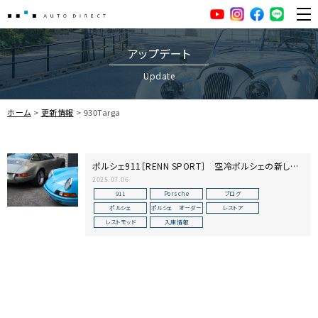
AUTO DIRECT
YouTube
Instagram
facebook
LINE
ME
アップデート
Update
ホーム
更新情報
930Targa
ポルシェ911［RENN SPORT］ 空冷ポルシェの新しい
楽しみ方
2025.07.06
911
Porsche
ブログ
ポルシェ
ポルシェ オーダー
レストア
レストモッド
入庫情報