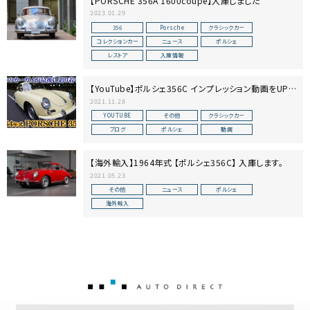
【PORSCHE 356A 1600coupe】入庫しました
2023.01.29
356
Porsche
クラシックカー
コレクションカー
ニュース
ポルシェ
レストア
入庫情報
【YouTube】ポルシェ356C インプレッション動画をUPし
ました【空冷ポルシェ】
2021.11.28
YOUTUBE
その他
クラシックカー
ブログ
ポルシェ
動画
【海外輸入】1964年式 【ポルシェ356C】 入庫します。
2021.05.23
その他
ニュース
ポルシェ
海外輸入
AUTO DIRECT