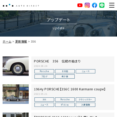
AUTO DIRECT
YouTube
Instagram
facebook
LINE
ME
アップデート
Update
ホーム
更新情報
356
PORSCHE 356 伝統の始まり
2024.08.24
Porsche
その他
ニュース
ブログ
希少車
1964y PORSCHE【356C 1600 Karmann coupe】
2023.05.21
356
Porsche
クラシックカー
ニュース
ポルシェ
入庫情報