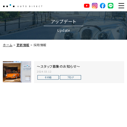
AUTO DIRECT
YouTube
Instagram
facebook
LINE
ME
アップデート
Update
ホーム
更新情報
採用情報
～スタッフ募集のお知らせ～
2024.03.12
その他
ブログ