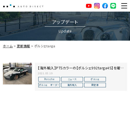
AUTO DIRECT
YouTube
Instagram
facebook
LINE
ME
アップデート
Update
ホーム
更新情報
ポルシェtarga
【海外輸入】PTSカラーの【ポルシェ992targa4S】を確保
しました。
2021.05.19
Porsche
ニュース
ポルシェ
ポルシェ オーダー
海外輸入
限定車