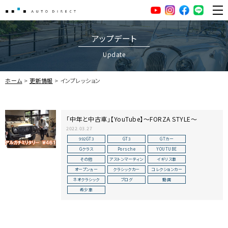
AUTO DIRECT
YouTube
Instagram
facebook
LINE
ME
アップデート
Update
ホーム
更新情報
インプレッション
「中年と中古車」【YouTube】～FORZA STYLE～
2022.03.27
992GT3
GT3
GTカー
Gクラス
Porsche
YOUTUBE
その他
アストンマーティン
イギリス車
オープンヵー
クラシックカー
コレクションカー
ネオクラシック
ブログ
動画
希少車