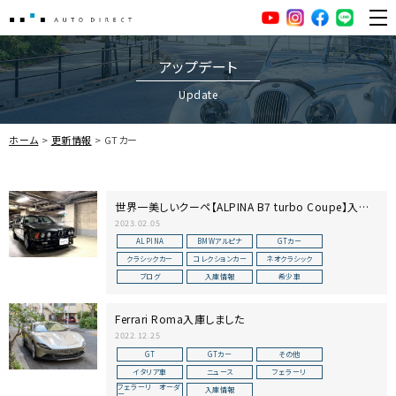
AUTO DIRECT
YouTube
Instagram
facebook
LINE
ME
アップデート
Update
ホーム
更新情報
GTカー
世界一美しいクーペ【ALPINA B7 turbo Coupe】入庫
しました
2023.02.05
ALPINA
BMWアルピナ
GTカー
クラシックカー
コレクションカー
ネオクラシック
ブログ
入庫情報
希少車
Ferrari Roma入庫しました
2022.12.25
GT
GTカー
その他
イタリア車
ニュース
フェラーリ
フェラーリ オーダ
入庫情報
ー