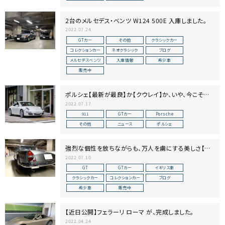
2台のメルセデス・ベンツ W124 500E 入庫しました。
2022.07.24
GTカー
その他
クラシックカー
コレクションカー
ネオクラシック
ブログ
メルセデスベンツ
入庫情報
希少車
販売中
ポルシェ【最新が最良】か【クウレイ】か、いや、今こそ
【997】か
2022.07.17
911
GTカー
Porsche
その他
ニュース
ポルシェ
強烈な個性を放ちながらも、万人を虜にする美しさ【ラ
ンチアフラミニアGT】
2022.07.10
GT
GTカー
イギリス車
クラシックカー
コレクションカー
ブログ
希少車
販売中
【近日公開】フェラーリ ローマ が、完成しました。
2022.04.24