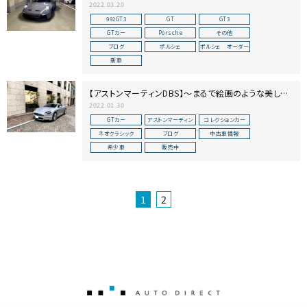
2022.03.20
992GT3
GT
GT3
GTカー
Porsche
その他
ブログ
ポルシェ
ポルシェ オーダー
新車
【アストンマーティンDBS】～まるで絵画のような美しさ
～
2022.01.30
GTカー
アストンマーティン
コレクションカー
ネオクラシック
ブログ
中古車情報
希少車
販売中
1
2
AUTO DIRECT