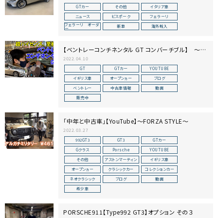
GTカー
その他
イタリア車
ニュース
ビスポーク
フェラーリ
フェラーリ オーダ
新車
海外輸入
ー
【ベントレーコンチネンタル GT コンバーチブル】 ～
YouTube～
2022.04.10
GT
GTカー
YOUTUBE
イギリス車
オープンヵー
ブログ
ベントレー
中古車情報
動画
販売中
「中年と中古車」【YouTube】～FORZA STYLE～
2022.03.27
992GT3
GT3
GTカー
Gクラス
Porsche
YOUTUBE
その他
アストンマーティン
イギリス車
オープンヵー
クラシックカー
コレクションカー
ネオクラシック
ブログ
動画
希少車
PORSCHE911【Type992 GT3】オプション その３